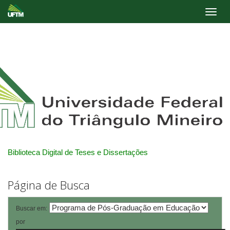
Skip
navigation
Biblioteca Digital de Teses e Dissertações
Página de Busca
Buscar em:
por