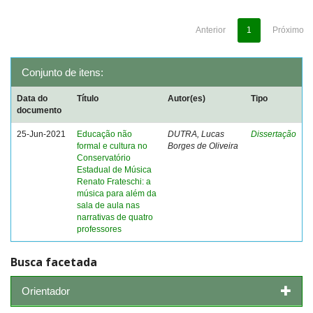
Anterior
1
Próximo
Conjunto de itens:
Data do
Título
Autor(es)
Tipo
documento
25-Jun-2021
Educação não
DUTRA, Lucas
Dissertação
formal e cultura no
Borges de Oliveira
Conservatório
Estadual de Música
Renato Frateschi: a
música para além da
sala de aula nas
narrativas de quatro
professores
Busca facetada
Orientador