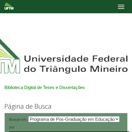
Skip
navigation
Biblioteca Digital de Teses e Dissertações
Página de Busca
Buscar em:
por