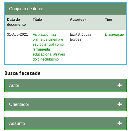
Conjunto de itens:
Data do
Título
Autor(es)
Tipo
documento
31-Ago-2021
As plataformas
ELIAS, Lucas
Dissertação
online de cinema e
Borges
seu potencial como
ferramenta
educacional através
do cineclubismo
Busca facetada
Autor
Orientador
Assunto