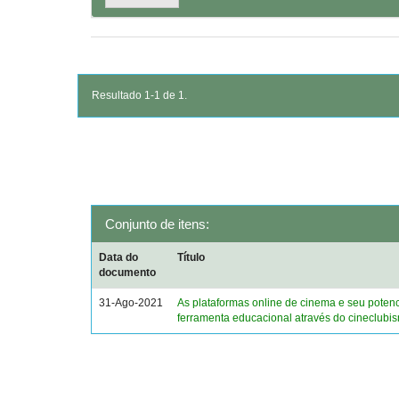
Resultado 1-1 de 1.
Conjunto de itens:
Data do
Título
documento
31-Ago-2021
As plataformas online de cinema e seu poten
ferramenta educacional através do cineclubi