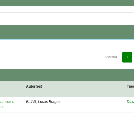
Anterior
1
Autor(es)
Tip
cial como
ELIAS, Lucas Borges
Diss
smo