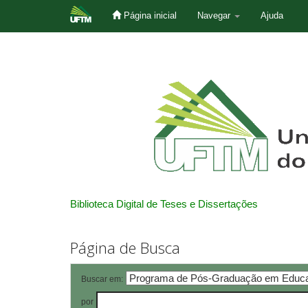
Página inicial
Navegar
Ajuda
Skip
navigation
Biblioteca Digital de Teses e Dissertações
Página de Busca
Buscar em:
por