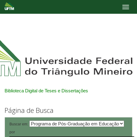
Skip
navigation
Biblioteca Digital de Teses e Dissertações
Página de Busca
Buscar em:
por