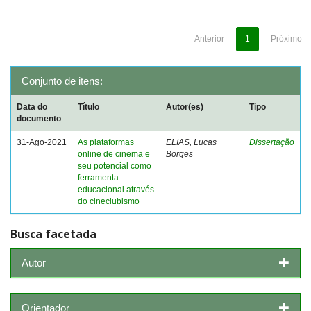
Anterior
1
Próximo
Conjunto de itens:
Data do
Título
Autor(es)
Tipo
documento
31-Ago-2021
As plataformas
ELIAS, Lucas
Dissertação
online de cinema e
Borges
seu potencial como
ferramenta
educacional através
do cineclubismo
Busca facetada
Autor
Orientador