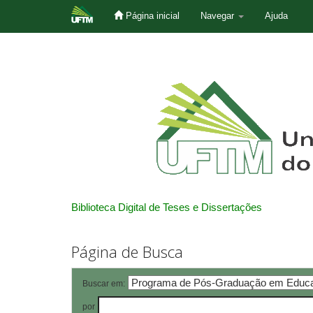
Página inicial
Navegar
Ajuda
Skip
navigation
Biblioteca Digital de Teses e Dissertações
Página de Busca
Buscar em:
por