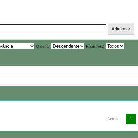
Ordenar
Registro(s)
Anterior
1