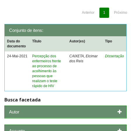
Anterior
1
Próximo
Conjunto de itens:
Data do
Título
Autor(es)
Tipo
documento
24-Mai-2021
Percepção dos
CAIXETA, Elcimar
Dissertação
enfermeiros frente
dos Reis
ao processo de
acolhimento às
pessoas que
realizam o teste
rápido de HIV
Busca facetada
Autor
Assunto