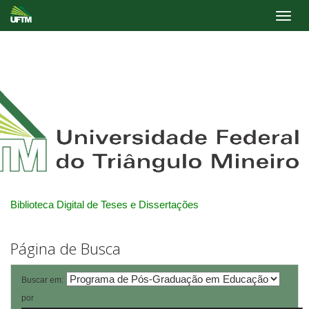
Skip
navigation
Biblioteca Digital de Teses e Dissertações
Página de Busca
Buscar em:
por