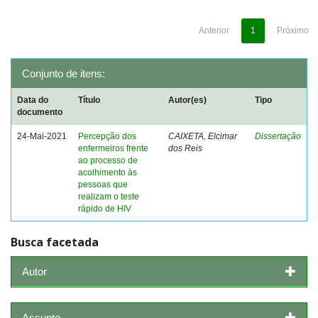
Anterior
1
Próximo
Conjunto de itens:
Data do
Título
Autor(es)
Tipo
documento
24-Mai-2021
Percepção dos
CAIXETA, Elcimar
Dissertação
enfermeiros frente
dos Reis
ao processo de
acolhimento às
pessoas que
realizam o teste
rápido de HIV
Busca facetada
Autor
Assunto