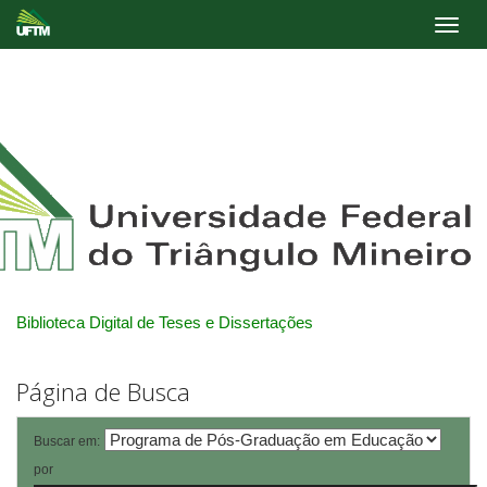
Skip
navigation
Biblioteca Digital de Teses e Dissertações
Página de Busca
Buscar em:
por