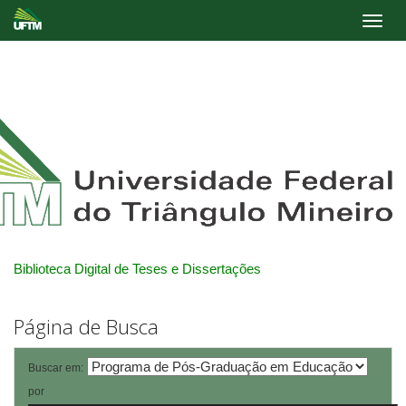
Skip
navigation
Biblioteca Digital de Teses e Dissertações
Página de Busca
Buscar em:
por