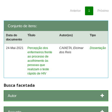
Anterior
1
Próximo
Conjunto de itens:
Data do
Título
Autor(es)
Tipo
documento
24-Mai-2021
Percepção dos
CAIXETA, Elcimar
Dissertação
enfermeiros frente
dos Reis
ao processo de
acolhimento às
pessoas que
realizam o teste
rápido de HIV
Busca facetada
Autor
Assunto