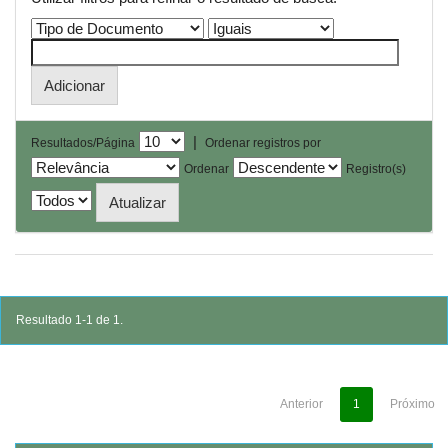
|
Resultados/Página
Ordenar registros por
Ordenar
Registro(s)
Resultado 1-1 de 1.
Anterior
1
Próximo