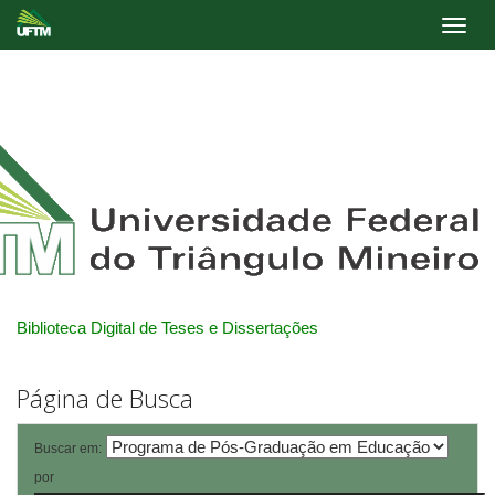
Skip
navigation
Biblioteca Digital de Teses e Dissertações
Página de Busca
Buscar em:
por