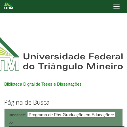
Skip
navigation
Biblioteca Digital de Teses e Dissertações
Página de Busca
Buscar em:
por