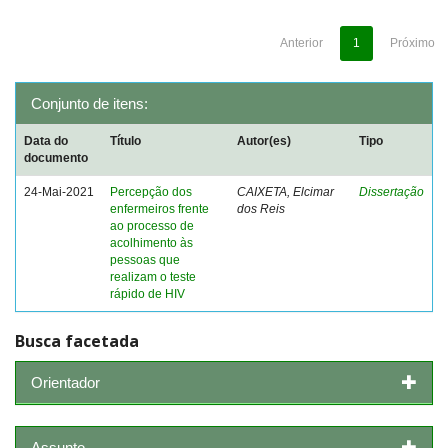
Anterior
1
Próximo
Conjunto de itens:
Data do
Título
Autor(es)
Tipo
documento
24-Mai-2021
Percepção dos
CAIXETA, Elcimar
Dissertação
enfermeiros frente
dos Reis
ao processo de
acolhimento às
pessoas que
realizam o teste
rápido de HIV
Busca facetada
Orientador
Assunto