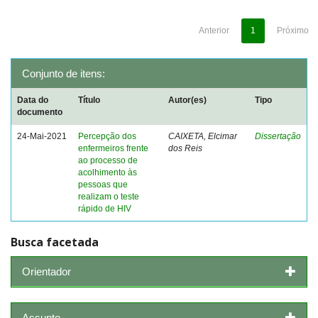
Anterior
1
Próximo
Conjunto de itens:
Data do
Título
Autor(es)
Tipo
documento
24-Mai-2021
Percepção dos
CAIXETA, Elcimar
Dissertação
enfermeiros frente
dos Reis
ao processo de
acolhimento às
pessoas que
realizam o teste
rápido de HIV
Busca facetada
Orientador
Assunto