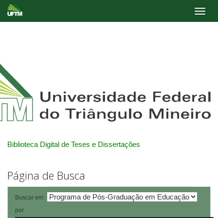
Skip
navigation
Biblioteca Digital de Teses e Dissertações
Página de Busca
Buscar em:
por