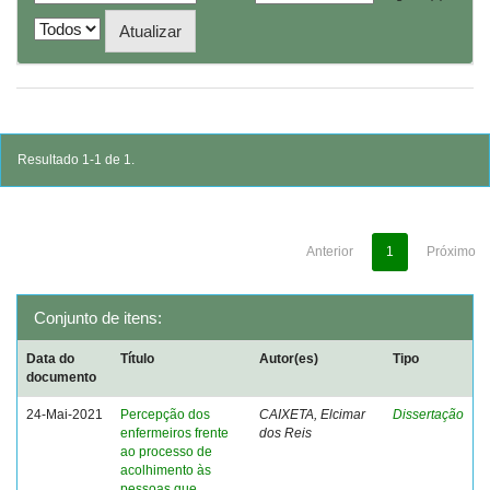
Resultado 1-1 de 1.
Anterior
1
Próximo
Conjunto de itens:
Data do
Título
Autor(es)
Tipo
documento
24-Mai-2021
Percepção dos
CAIXETA, Elcimar
Dissertação
enfermeiros frente
dos Reis
ao processo de
acolhimento às
pessoas que