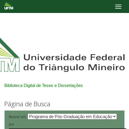
Skip
navigation
Biblioteca Digital de Teses e Dissertações
Página de Busca
Buscar em:
por