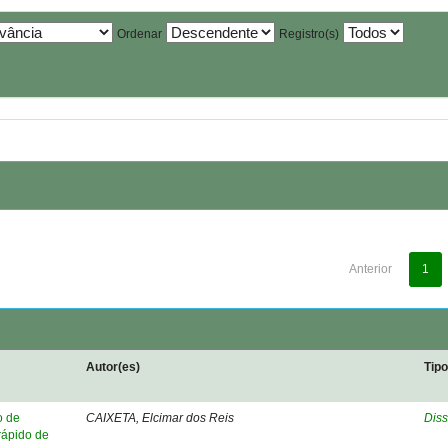
Ordenar
Registro(s)
Anterior
1
Autor(es)
Tip
o de
CAIXETA, Elcimar dos Reis
Diss
rápido de