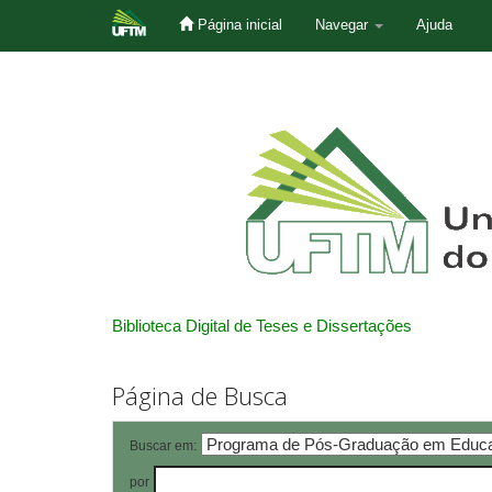
Página inicial
Navegar
Ajuda
Skip
navigation
Biblioteca Digital de Teses e Dissertações
Página de Busca
Buscar em:
por