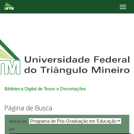
Skip
navigation
Biblioteca Digital de Teses e Dissertações
Página de Busca
Buscar em:
por