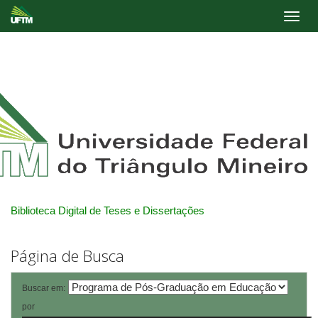
Skip
navigation
Biblioteca Digital de Teses e Dissertações
Página de Busca
Buscar em:
por