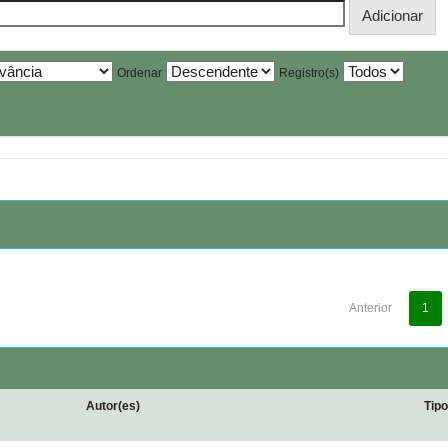
Ordenar
Registro(s)
Anterior
1
Autor(es)
Tip