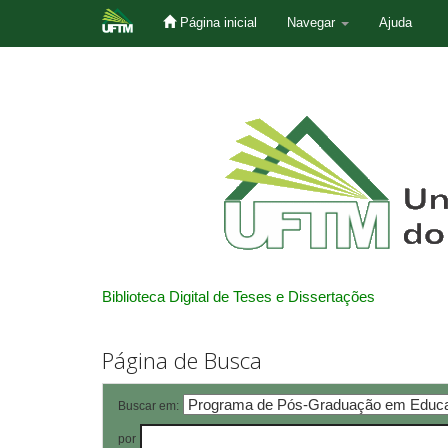
Página inicial
Navegar
Ajuda
Skip
navigation
Biblioteca Digital de Teses e Dissertações
Página de Busca
Buscar em:
por