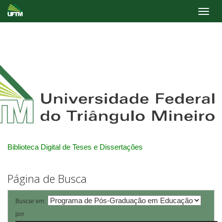
Skip
navigation
Biblioteca Digital de Teses e Dissertações
Página de Busca
Buscar em:
por