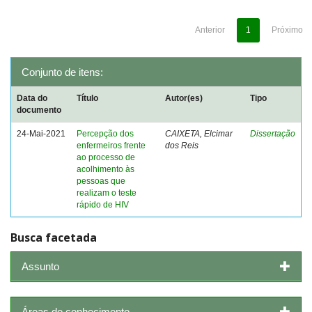
Anterior
1
Próximo
Conjunto de itens:
Data do
Título
Autor(es)
Tipo
documento
24-Mai-2021
Percepção dos
CAIXETA, Elcimar
Dissertação
enfermeiros frente
dos Reis
ao processo de
acolhimento às
pessoas que
realizam o teste
rápido de HIV
Busca facetada
Assunto
Áreas de conhecimento