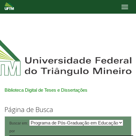
Skip
navigation
Biblioteca Digital de Teses e Dissertações
Página de Busca
Buscar em:
por