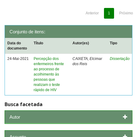
Anterior
1
Próximo
Conjunto de itens:
Data do
Título
Autor(es)
Tipo
documento
24-Mai-2021
Percepção dos
CAIXETA, Elcimar
Dissertação
enfermeiros frente
dos Reis
ao processo de
acolhimento às
pessoas que
realizam o teste
rápido de HIV
Busca facetada
Autor
Assunto