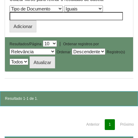
|
Resultados/Página
Ordenar registros por
Ordenar
Registro(s)
Resultado 1-1 de 1.
Anterior
1
Próximo