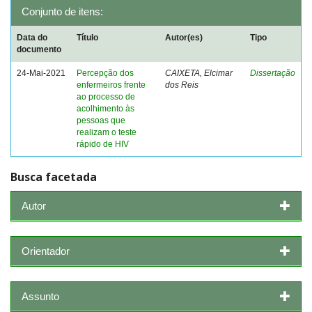
Conjunto de itens:
Data do
Título
Autor(es)
Tipo
documento
24-Mai-2021
Percepção dos
CAIXETA, Elcimar
Dissertação
enfermeiros frente
dos Reis
ao processo de
acolhimento às
pessoas que
realizam o teste
rápido de HIV
Busca facetada
Autor
Orientador
Assunto