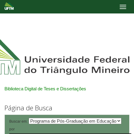
Skip
navigation
Biblioteca Digital de Teses e Dissertações
Página de Busca
Buscar em:
por