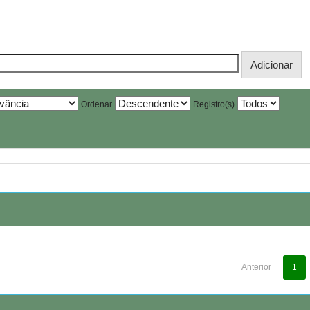
Ordenar
Registro(s)
Anterior
1