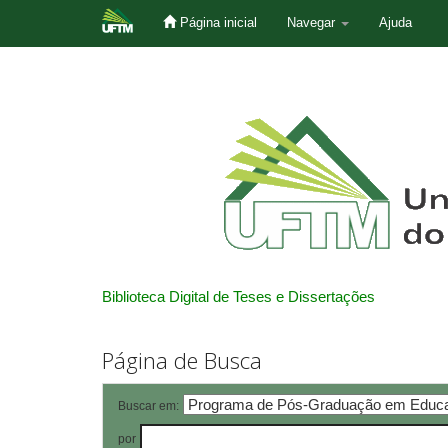
Página inicial
Navegar
Ajuda
Skip
navigation
Biblioteca Digital de Teses e Dissertações
Página de Busca
Buscar em:
por