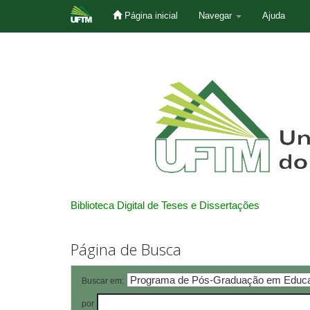
Página inicial
Navegar
Ajuda
Skip
navigation
Biblioteca Digital de Teses e Dissertações
Página de Busca
Buscar em:
por