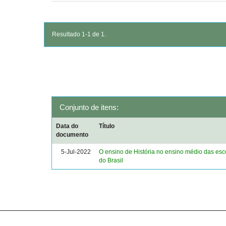
Resultado 1-1 de 1.
Conjunto de itens:
Data do
Título
documento
5-Jul-2022
O ensino de História no ensino médio das esc
do Brasil