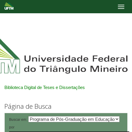
Skip
navigation
Biblioteca Digital de Teses e Dissertações
Página de Busca
Buscar em:
por