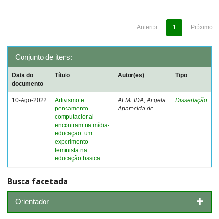
Anterior
1
Próximo
Conjunto de itens:
Data do
Título
Autor(es)
Tipo
documento
10-Ago-2022
Artivismo e
ALMEIDA, Angela
Dissertação
pensamento
Aparecida de
computacional
encontram na mídia-
educação: um
experimento
feminista na
educação básica.
Busca facetada
Orientador