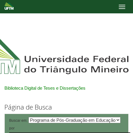
Skip
navigation
Biblioteca Digital de Teses e Dissertações
Página de Busca
Buscar em:
por