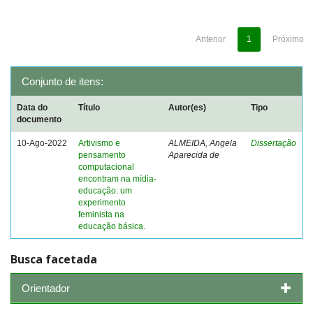
Anterior
1
Próximo
Conjunto de itens:
Data do
Título
Autor(es)
Tipo
documento
10-Ago-2022
Artivismo e
ALMEIDA, Angela
Dissertação
pensamento
Aparecida de
computacional
encontram na mídia-
educação: um
experimento
feminista na
educação básica.
Busca facetada
Orientador