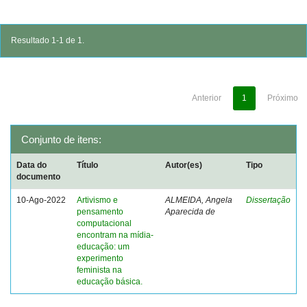
Resultado 1-1 de 1.
Anterior
1
Próximo
Conjunto de itens:
Data do
Título
Autor(es)
Tipo
documento
10-Ago-2022
Artivismo e
ALMEIDA, Angela
Dissertação
pensamento
Aparecida de
computacional
encontram na mídia-
educação: um
experimento
feminista na
educação básica.