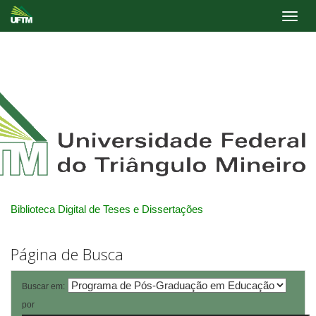
Skip
navigation
Biblioteca Digital de Teses e Dissertações
Página de Busca
Buscar em:
por