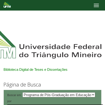
Skip
navigation
Biblioteca Digital de Teses e Dissertações
Página de Busca
Buscar em:
por