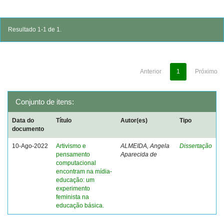
Resultado 1-1 de 1.
Anterior
1
Próximo
Conjunto de itens:
Data do
Título
Autor(es)
Tipo
documento
10-Ago-2022
Artivismo e
ALMEIDA, Angela
Dissertação
pensamento
Aparecida de
computacional
encontram na mídia-
educação: um
experimento
feminista na
educação básica.