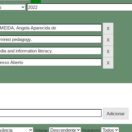
Ordenar
Registro(s)