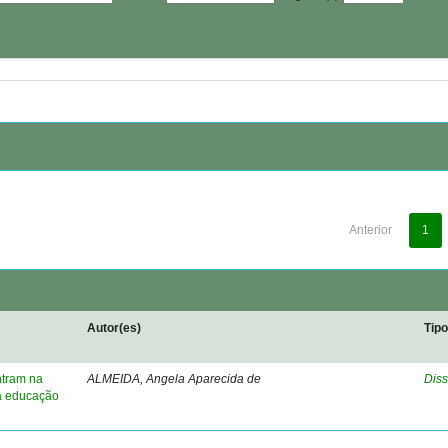
Anterior
1
Autor(es)
Tip
ntram na
ALMEIDA, Angela Aparecida de
Diss
na educação