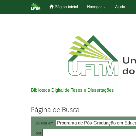
Página inicial
Navegar
Ajuda
Skip
navigation
Biblioteca Digital de Teses e Dissertações
Página de Busca
Buscar em:
por