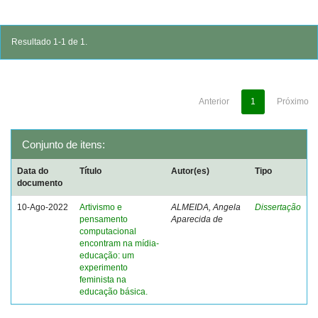
Resultado 1-1 de 1.
Anterior
1
Próximo
Conjunto de itens:
Data do
Título
Autor(es)
Tipo
documento
10-Ago-2022
Artivismo e
ALMEIDA, Angela
Dissertação
pensamento
Aparecida de
computacional
encontram na mídia-
educação: um
experimento
feminista na
educação básica.