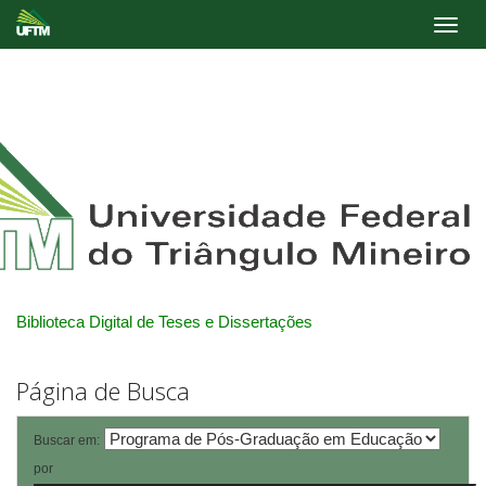
Skip
navigation
Biblioteca Digital de Teses e Dissertações
Página de Busca
Buscar em:
por