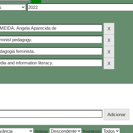
Ordenar
Registro(s)