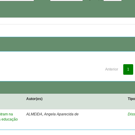
Anterior
1
Autor(es)
Tip
ntram na
ALMEIDA, Angela Aparecida de
Diss
na educação