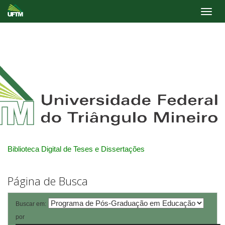
Skip
navigation
Biblioteca Digital de Teses e Dissertações
Página de Busca
Buscar em:
por