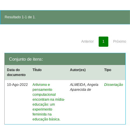
Resultado 1-1 de 1.
Anterior
1
Próximo
Conjunto de itens:
Data do
Título
Autor(es)
Tipo
documento
10-Ago-2022
Artivismo e
ALMEIDA, Angela
Dissertação
pensamento
Aparecida de
computacional
encontram na mídia-
educação: um
experimento
feminista na
educação básica.