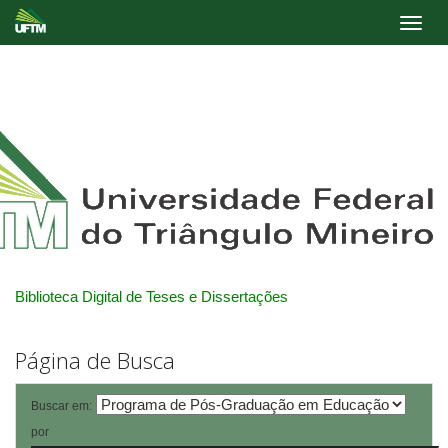
Skip
navigation
Biblioteca Digital de Teses e Dissertações
Página de Busca
Buscar em:
por