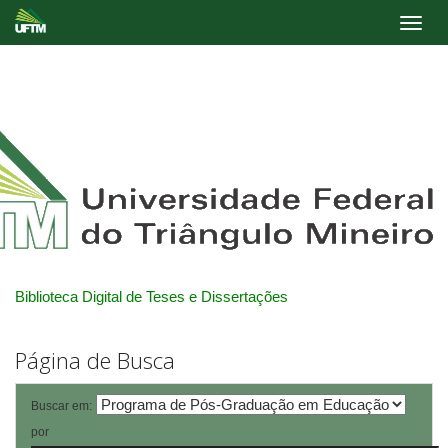
Skip
navigation
Biblioteca Digital de Teses e Dissertações
Página de Busca
Buscar em:
por