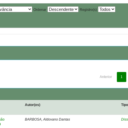
Ordenar
Registro(s)
Anterior
1
Autor(es)
Tip
são
BARBOSA, Aldovano Dantas
Diss
9