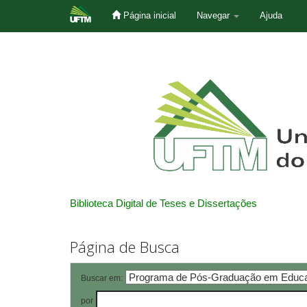
Página inicial
Navegar
Ajuda
Skip
navigation
Biblioteca Digital de Teses e Dissertações
Página de Busca
Buscar em:
por