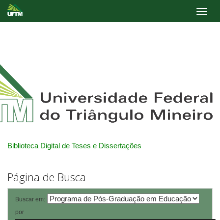
Skip
navigation
Biblioteca Digital de Teses e Dissertações
Página de Busca
Buscar em:
por