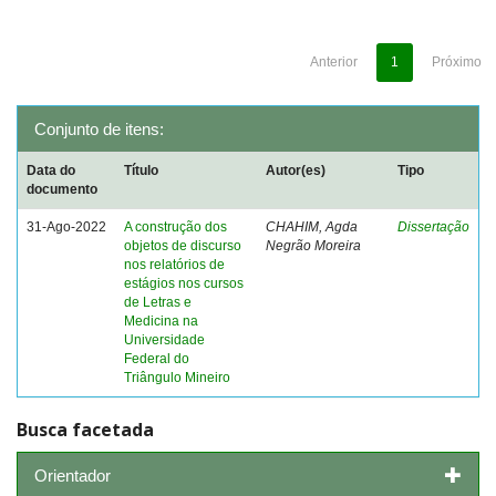
Anterior
1
Próximo
Conjunto de itens:
Data do
Título
Autor(es)
Tipo
documento
31-Ago-2022
A construção dos
CHAHIM, Agda
Dissertação
objetos de discurso
Negrão Moreira
nos relatórios de
estágios nos cursos
de Letras e
Medicina na
Universidade
Federal do
Triângulo Mineiro
Busca facetada
Orientador