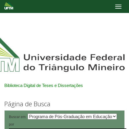
Skip
navigation
Biblioteca Digital de Teses e Dissertações
Página de Busca
Buscar em:
por