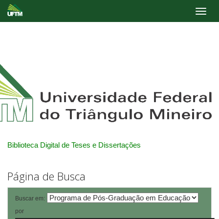
Skip
navigation
Biblioteca Digital de Teses e Dissertações
Página de Busca
Buscar em:
por