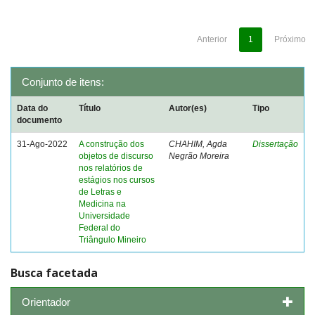
Anterior
1
Próximo
Conjunto de itens:
Data do
Título
Autor(es)
Tipo
documento
31-Ago-2022
A construção dos
CHAHIM, Agda
Dissertação
objetos de discurso
Negrão Moreira
nos relatórios de
estágios nos cursos
de Letras e
Medicina na
Universidade
Federal do
Triângulo Mineiro
Busca facetada
Orientador