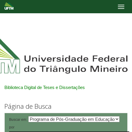
Skip
navigation
Biblioteca Digital de Teses e Dissertações
Página de Busca
Buscar em:
por