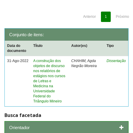
Anterior
1
Próximo
Conjunto de itens:
Data do
Título
Autor(es)
Tipo
documento
31-Ago-2022
A construção dos
CHAHIM, Agda
Dissertação
objetos de discurso
Negrão Moreira
nos relatórios de
estágios nos cursos
de Letras e
Medicina na
Universidade
Federal do
Triângulo Mineiro
Busca facetada
Orientador