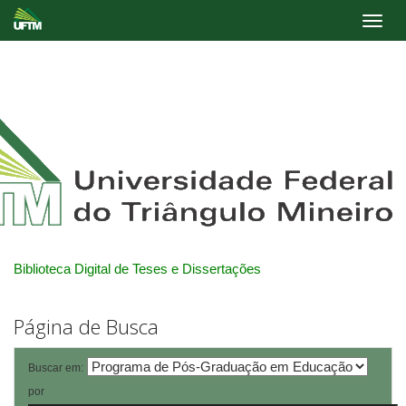
Skip
navigation
Biblioteca Digital de Teses e Dissertações
Página de Busca
Buscar em:
por