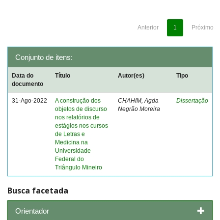
Anterior
1
Próximo
Conjunto de itens:
Data do
Título
Autor(es)
Tipo
documento
31-Ago-2022
A construção dos
CHAHIM, Agda
Dissertação
objetos de discurso
Negrão Moreira
nos relatórios de
estágios nos cursos
de Letras e
Medicina na
Universidade
Federal do
Triângulo Mineiro
Busca facetada
Orientador