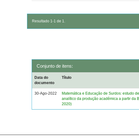
Resultado 1-1 de 1.
Conjunto de itens:
Data do
Título
documento
30-Ago-2022
Matemática e Educação de Surdos: estudo des
analítico da produção acadêmica a partir da
2020)