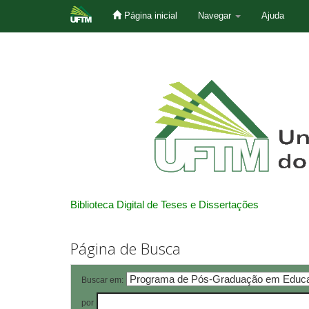
Página inicial
Navegar
Ajuda
Skip
navigation
Biblioteca Digital de Teses e Dissertações
Página de Busca
Buscar em:
por