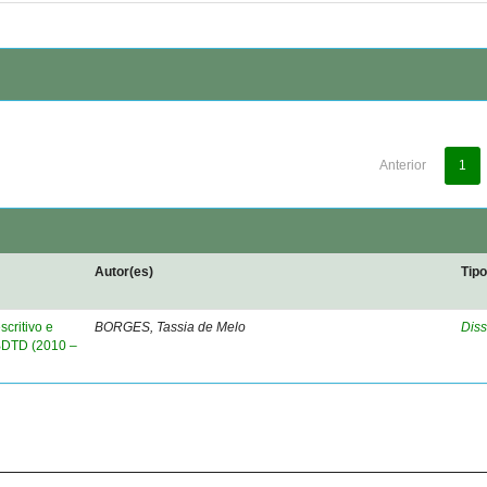
Anterior
1
Autor(es)
Tip
critivo e
BORGES, Tassia de Melo
Diss
 BDTD (2010 –