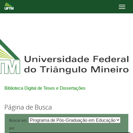
Skip
navigation
Biblioteca Digital de Teses e Dissertações
Página de Busca
Buscar em:
por