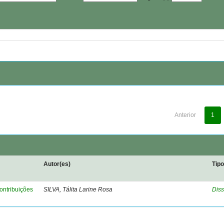
Anterior
1
Autor(es)
Tip
ontribuições
SILVA, Tálita Larine Rosa
Diss