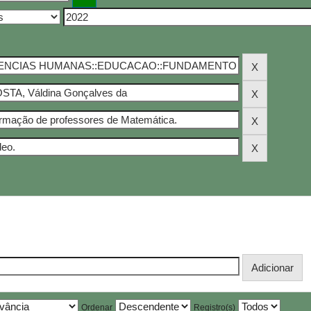
Ordenar
Registro(s)