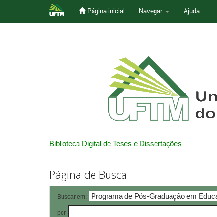
Página inicial
Navegar
Ajuda
Skip
navigation
Biblioteca Digital de Teses e Dissertações
Página de Busca
Buscar em:
por