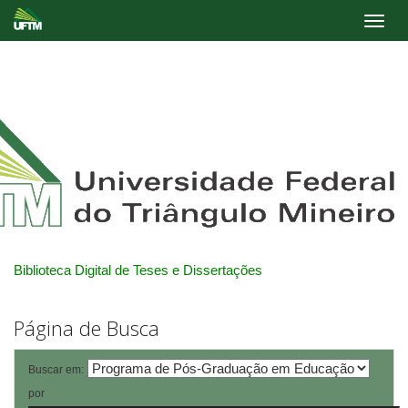
Skip
navigation
Biblioteca Digital de Teses e Dissertações
Página de Busca
Buscar em:
por