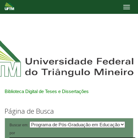
Skip
navigation
Biblioteca Digital de Teses e Dissertações
Página de Busca
Buscar em:
por