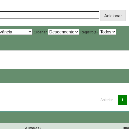
Ordenar
Registro(s)
Anterior
1
Autor(es)
Tip