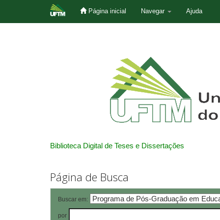
Página inicial
Navegar
Ajuda
Skip
navigation
Biblioteca Digital de Teses e Dissertações
Página de Busca
Buscar em:
por