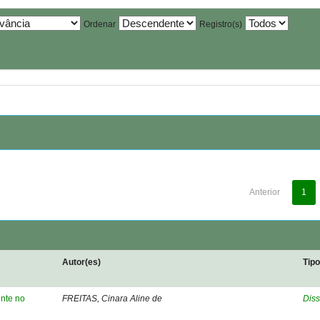
Ordenar
Registro(s)
Anterior
1
Autor(es)
Tip
ente no
FREITAS, Cinara Aline de
Diss