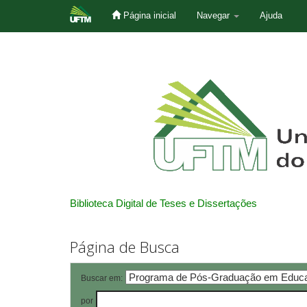
Página inicial
Navegar
Ajuda
Skip
navigation
Biblioteca Digital de Teses e Dissertações
Página de Busca
Buscar em:
por