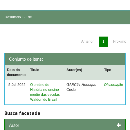
Resultado 1-1 de 1.
Anterior
1
Próximo
Conjunto de itens:
Data do
Título
Autor(es)
Tipo
documento
5-Jul-2022
O ensino de
GARCIA, Henrique
Dissertação
História no ensino
Costa
médio das escolas
Waldorf do Brasil
Busca facetada
Autor