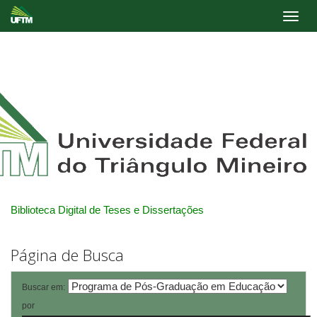
Skip
navigation
Biblioteca Digital de Teses e Dissertações
Página de Busca
Buscar em:
por