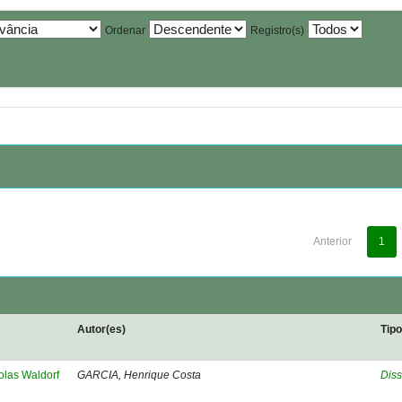
Ordenar
Registro(s)
Anterior
1
Autor(es)
Tip
olas Waldorf
GARCIA, Henrique Costa
Diss