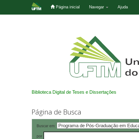
Página inicial
Navegar
Ajuda
Skip
navigation
Biblioteca Digital de Teses e Dissertações
Página de Busca
Buscar em:
por