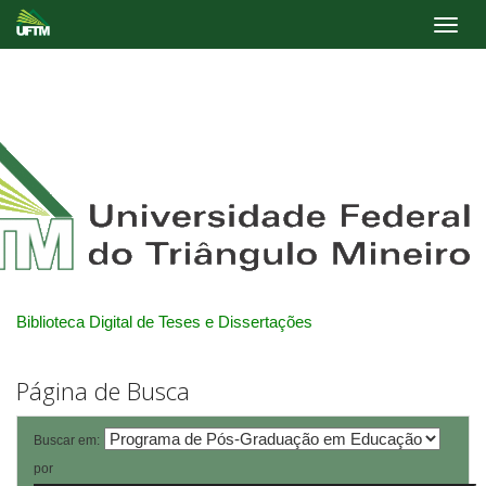
Skip
navigation
Biblioteca Digital de Teses e Dissertações
Página de Busca
Buscar em:
por