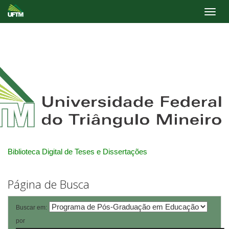
Skip
navigation
Biblioteca Digital de Teses e Dissertações
Página de Busca
Buscar em:
por