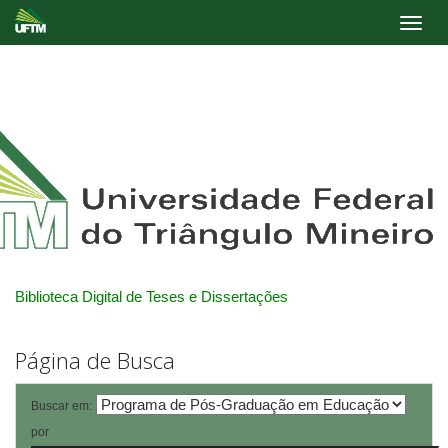
Skip
navigation
Biblioteca Digital de Teses e Dissertações
Página de Busca
Buscar em:
por