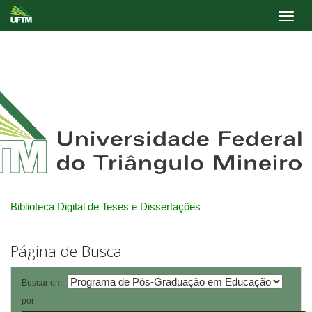
Skip
navigation
Biblioteca Digital de Teses e Dissertações
Página de Busca
Buscar em:
por